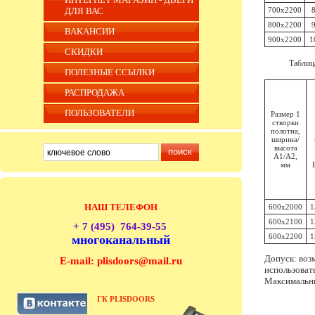
ДЛЯ ВАС
700x2200
800x2200
ВАКАНСИИ
900x2200
1
СКИДКИ
Таблиц
ПОЛЕЗНЫЕ ССЫЛКИ
РАСПРОДАЖА
ПОЛЬЗОВАТЕЛИ
Размер 1
створки
полотна,
ширина/
высота
А1/А2,
мм
НАШ ТЕЛЕФОН
600x2000
1
600x2100
1
+ 7 (495) 764-39-55
600x2200
1
многоканальный
Допуск: воз
E-mail: plisdoors@mail.ru
использоват
Максимальны
ГК PLISDOORS