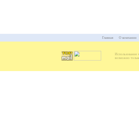
Главная
О компании
Использование 
возможно тольк