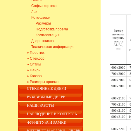
Эмаль
Софья-кортекс
Лак
Рото-двери
Размеры
Подготовка проема
Размер
полотна,
Комплектация
ширина/
Дверь-книжка
высота
А1/А2,
Техническая информация
мм
B
» Престиж
» Стендор
» Оптим
600x2000
» Наири
700x2000
» Ковров
800x2000
» Размеры проемов
900x2000
1
СТЕКЛЯННЫЕ ДВЕРИ
РАЗДВИЖНЫЕ ДВЕРИ
600x2100
700x2100
НАШИ РАБОТЫ
800x2100
НАБЛЮДЕНИЕ И КОНТРОЛЬ
900x2100
1
ФУРНИТУРА И ЗАМКИ
600x2200
ИНТЕРНЕТ МАГАЗИН - ДВЕРИ