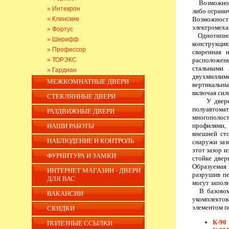
Возможность
» Интекрон
либо ограни
» Клинские
Возможнос
электромеха
» Фортус
Однотипное 
» Шерифф
конструкци
» Профессор
сваренная 
» ТОРЭКС
расположены
стальными
» Гардиан
двухмиллим
МЕЖКОМНАТНЫЕ ДВЕРИ
вертикальны
включая сил
СТЕКЛЯННЫЕ ДВЕРИ
У дверей э
полуавтома
РАЗДВИЖНЫЕ ДВЕРИ
многополост
профилями,
НАШИ РАБОТЫ
внешней сто
НАБЛЮДЕНИЕ И КОНТРОЛЬ
снаружи заз
этот зазор 
ФУРНИТУРА И ЗАМКИ
стойке двер
Образуемая 
ИНТЕРНЕТ МАГАЗИН - ДВЕРИ
разрушив пе
ДЛЯ ВАС
могут запол
В базовом 
ВАКАНСИИ
укомплектов
элементом п
СКИДКИ
К-90
ПОЛЕЗНЫЕ ССЫЛКИ