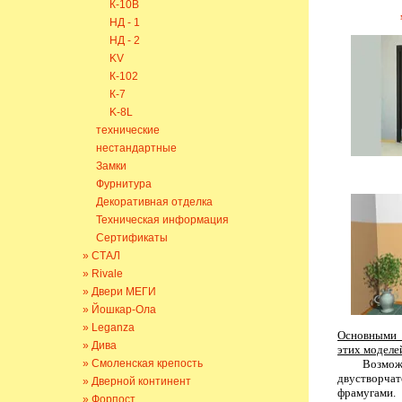
К-10В
НД - 1
НД - 2
KV
К-102
К-7
K-8L
технические
нестандартные
Замки
Фурнитура
Декоративная отделка
Техническая информация
Сертификаты
» СТАЛ
» Rivale
» Двери МЕГИ
» Йошкар-Ола
» Leganza
Основными 
» Дива
этих моделей
» Смоленская крепость
Возможност
двустворчат
» Дверной континент
фрамугами.
» Форпост