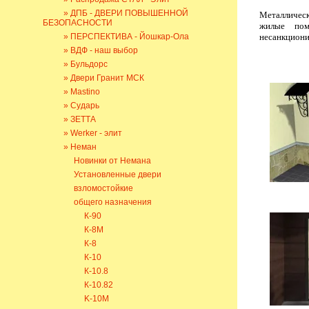
» ДПБ - ДВЕРИ ПОВЫШЕННОЙ
Металличес
БЕЗОПАСНОСТИ
жилые пом
» ПЕРСПЕКТИВА - Йошкар-Ола
несанкциони
» ВДФ - наш выбор
» Бульдорс
» Двери Гранит МСК
» Mastino
» Сударь
» ЗЕТТА
» Werker - элит
» Неман
Новинки от Немана
Установленные двери
взломостойкие
общего назначения
К-90
К-8М
К-8
К-10
К-10.8
К-10.82
K-10M