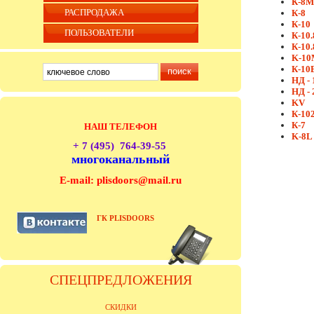
К-8М
РАСПРОДАЖА
К-8
К-10
ПОЛЬЗОВАТЕЛИ
К-10.
К-10.
K-10
К-10
НД - 
НД - 
KV
К-10
К-7
НАШ ТЕЛЕФОН
K-8L
+ 7 (495) 764-39-55
многоканальный
E-mail: plisdoors@mail.ru
ГК PLISDOORS
СПЕЦПРЕДЛОЖЕНИЯ
СКИДКИ