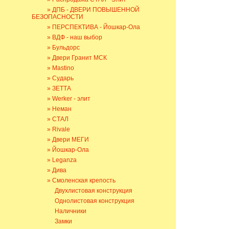
» ДПБ - ДВЕРИ ПОВЫШЕННОЙ
БЕЗОПАСНОСТИ
» ПЕРСПЕКТИВА - Йошкар-Ола
» ВДФ - наш выбор
» Бульдорс
» Двери Гранит МСК
» Mastino
» Сударь
» ЗЕТТА
» Werker - элит
» Неман
» СТАЛ
» Rivale
» Двери МЕГИ
» Йошкар-Ола
» Leganza
» Дива
» Смоленская крепость
Двухлистовая конструкция
Однолистовая конструкция
Наличники
Замки