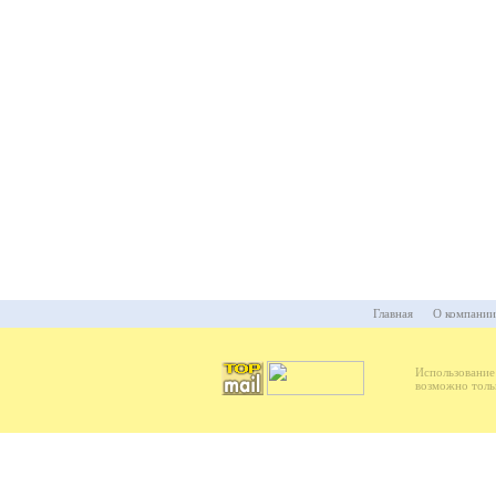
Главная
О компании
Использование
возможно толь