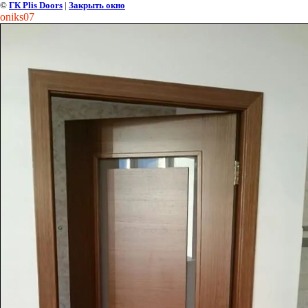
©
ГК Plis Doors
|
Закрыть окно
oniks07