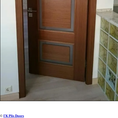
©
ГК Plis Doors