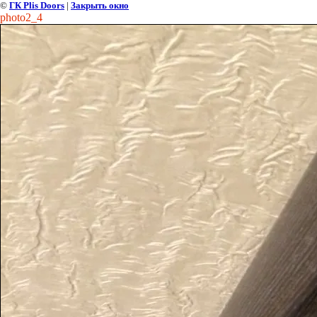
©
ГК Plis Doors
|
Закрыть окно
photo2_4